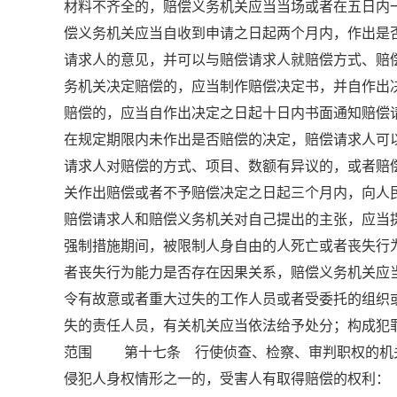
材料不齐全的，赔偿义务机关应当当场或者在五日
偿义务机关应当自收到申请之日起两个月内，作出是
请求人的意见，并可以与赔偿请求人就赔偿方式、
务机关决定赔偿的，应当制作赔偿决定书，并自作
赔偿的，应当自作出决定之日起十日内书面通知赔
在规定期限内未作出是否赔偿的决定，赔偿请求人
请求人对赔偿的方式、项目、数额有异议的，或者赔
关作出赔偿或者不予赔偿决定之日起三个月内，向
赔偿请求人和赔偿义务机关对自己提出的主张，应
强制措施期间，被限制人身自由的人死亡或者丧失行
者丧失行为能力是否存在因果关系，赔偿义务机关
令有故意或者重大过失的工作人员或者受委托的组
失的责任人员，有关机关应当依法给予处分；构成犯罪
范围 第十七条 行使侦查、检察、审判职权的机
侵犯人身权情形之一的，受害人有取得赔偿的权利