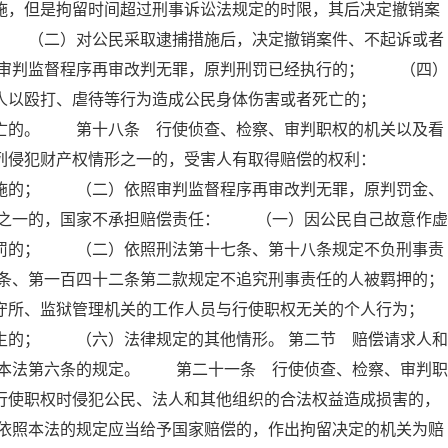
施，但是拘留时间超过刑事诉讼法规定的时限，其后决定撤销案
； （二）对公民采取逮捕措施后，决定撤销案件、不起诉或者
审判监督程序再审改判无罪，原判刑罚已经执行的； （四）
他人以殴打、虐待等行为造成公民身体伤害或者死亡的；
死亡的。 第十八条 行使侦查、检察、审判职权的机关以及看
下列侵犯财产权情形之一的，受害人有取得赔偿的权利：
措施的； （二）依照审判监督程序再审改判无罪，原判罚金、
之一的，国家不承担赔偿责任： （一）因公民自己故意作虚
刑罚的； （二）依照刑法第十七条、第十八条规定不负刑事责
条、第一百四十二条第二款规定不追究刑事责任的人被羁押的；
所、监狱管理机关的工作人员与行使职权无关的个人行为；
的； （六）法律规定的其他情形。 第二节 赔偿请求人和
本法第六条的规定。 第二十一条 行使侦查、检察、审判职
行使职权时侵犯公民、法人和其他组织的合法权益造成损害的，
依照本法的规定应当给予国家赔偿的，作出拘留决定的机关为赔