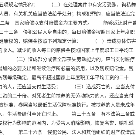
五项规定情形的； （二）在处理案件中有贪污受贿，徇私舞
人员，有关机关应当依法给予处分；构成犯罪的，应当依法追究
十二条 国家赔偿以支付赔偿金为主要方式。 能够返还财产
三十三条 侵犯公民人身自由的，每日赔偿金按照国家上年度职
健康权的，赔偿金按照下列规定计算： （一）造成身体伤害
的收入。减少的收入每日的赔偿金按照国家上年度职工日平均工
倍； （二）造成部分或者全部丧失劳动能力的，应当支付医疗
增加的必要支出和继续治疗所必需的费用，以及残疾赔偿金。残
伤残等级确定，最高不超过国家上年度职工年平均工资的二十
能力的人，还应当支付生活费； （三）造成死亡的，应当支付
工资的二十倍。对死者生前扶养的无劳动能力的人，还应当支付
放标准，参照当地最低生活保障标准执行。被扶养的人是未成年
的人，生活费给付至死亡时止。 第三十五条 有本法第三条或
侵权行为影响的范围内，为受害人消除影响，恢复名誉，赔礼道
慰金。 第三十六条 侵犯公民、法人和其他组织的财产权造成