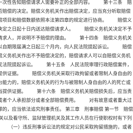
内一次性告知赔偿请求人需要补正的全部内容。 第十三条 赔
否赔偿的决定。赔偿义务机关作出赔偿决定，应当充分听取赔偿
赔偿项目和赔偿数额依照本法第四章的规定进行协商。 赔偿义
出决定之日起十日内送达赔偿请求人。 赔偿义务机关决定不予
偿请求人，并说明不予赔偿的理由。 第十四条 赔偿义务机关
可以自期限届满之日起三个月内，向人民法院提起诉讼。 赔偿
偿义务机关作出不予赔偿决定的，赔偿请求人可以自赔偿义务机
人民法院提起诉讼。 第十五条 人民法院审理行政赔偿案件，
当提供证据。 赔偿义务机关采取行政拘留或者限制人身自由的
为能力的，赔偿义务机关的行为与被限制人身自由的人的死亡或
应当提供证据。 第十六条 赔偿义务机关赔偿损失后，应当责
织或者个人承担部分或者全部赔偿费用。 对有故意或者重大过
的，应当依法追究刑事责任。 第三章 刑事赔偿 第一节 赔偿
关以及看守所、监狱管理机关及其工作人员在行使职权时有下列
： （一）违反刑事诉讼法的规定对公民采取拘留措施的，或者