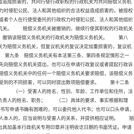
益造成损害的，共同行使行政职权的行政机关为共同赔偿义务机
力时侵犯公民、法人和其他组织的合法权益造成损害的，被授权
或者个人在行使受委托的行政权力时侵犯公民、法人和其他组织
务机关。 赔偿义务机关被撤销的，继续行使其职权的行政机关
的，撤销该赔偿义务机关的行政机关为赔偿义务机关。 第八
关为赔偿义务机关，但复议机关的复议决定加重损害的，复议机
 第九条 赔偿义务机关有本法第三条、第四条规定情形之一
先向赔偿义务机关提出，也可以在申请行政复议或者提起行政诉
赔偿义务机关中的任何一个赔偿义务机关要求赔偿，该赔偿义务
据受到的不同损害，可以同时提出数项赔偿要求。 第十二条
项： （一）受害人的姓名、性别、年龄、工作单位和住所，法
要负责人的姓名、职务； （二）具体的要求、事实根据和理
写申请书确有困难的，可以委托他人代书；也可以口头申请，
人本人的，应当说明与受害人的关系，并提供相应证明。 赔
出具加盖本行政机关专用印章并注明收讫日期的书面凭证。申请