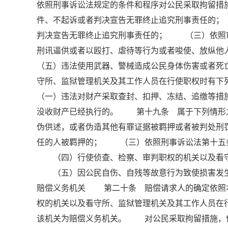
依照刑事诉讼法规定的条件和程序对公民采取拘留措
件、不起诉或者判决宣告无罪终止追究刑事责任的
判决宣告无罪终止追究刑事责任的； （三）依照
刑讯逼供或者以殴打、虐待等行为或者唆使、放纵
（五）违法使用武器、警械造成公民身体伤害或者
守所、监狱管理机关及其工作人员在行使职权时有
（一）违法对财产采取查封、扣押、冻结、追缴等
没收财产已经执行的。 第十九条 属于下列情形
伪供述，或者伪造其他有罪证据被羁押或者被判处
任的人被羁押的； （三）依照刑事诉讼法第十五
（四）行使侦查、检察、审判职权的机关以及看守
（五）因公民自伤、自残等故意行为致使损害发生
赔偿义务机关 第二十条 赔偿请求人的确定依照
权的机关以及看守所、监狱管理机关及其工作人员在
该机关为赔偿义务机关。 对公民采取拘留措施，